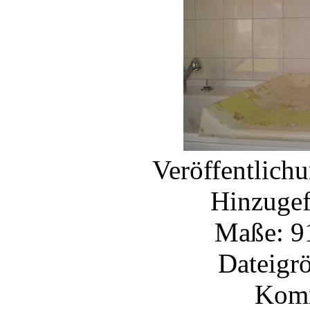
Veröffentlich
Hinzugef
Maße: 91
Dateigr
Komm