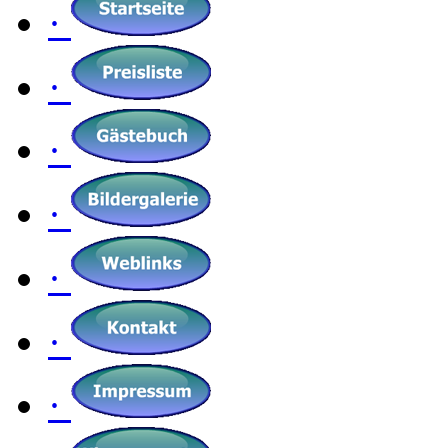
·
·
·
·
·
·
·