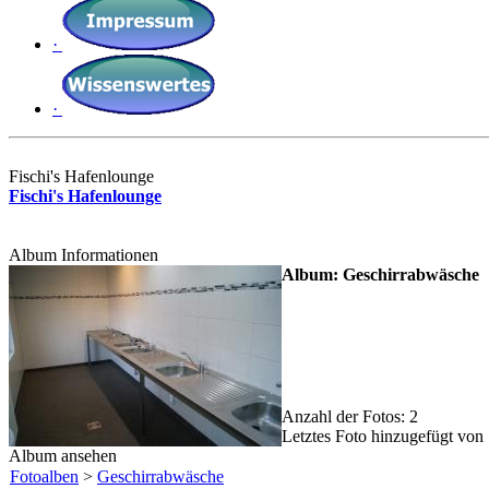
·
·
Fischi's Hafenlounge
Fischi's Hafenlounge
Album Informationen
Album: Geschirrabwäsche
Anzahl der Fotos: 2
Letztes Foto hinzugefügt von
Album ansehen
Fotoalben
>
Geschirrabwäsche